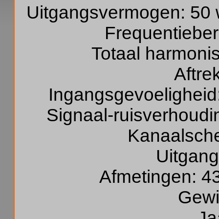
Uitgangsvermogen: 50 w
Frequentieber
Totaal harmoni
Aftre
Ingangsgevoeligheid
Signaal-ruisverhoudi
Kanaalschei
Uitgang
Afmetingen: 4
Gewi
Ja