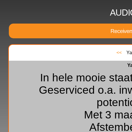
AUDI
Receivers
<<
Ya
Y
In hele mooie staa
Geserviced o.a. in
potent
Met 3 maa
Afstemb