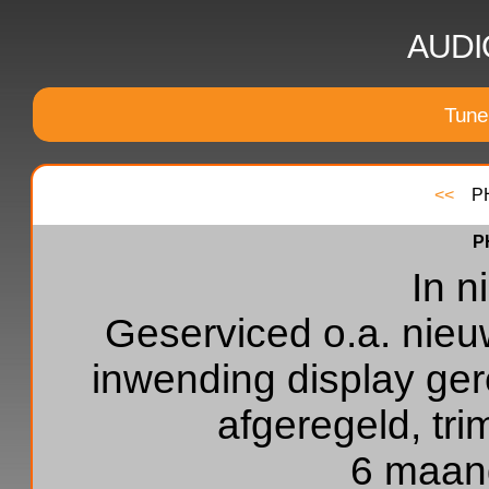
AUDI
Tune
<<
PHI
P
In n
Geserviced o.a. nieu
inwending display gere
afgeregeld, tr
6 maand