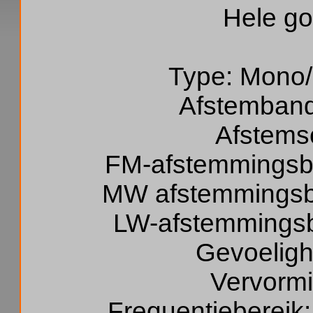
Hele go
Type: Mono/
Afstemban
Afstemsc
FM-afstemmingsbe
MW afstemmingsbe
LW-afstemmingsbe
Gevoeligh
Vervormi
Frequentiebereik